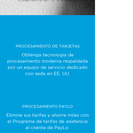
PROCESAMIENTO DE TARJETAS
Obtenga tecnología de
procesamiento moderna respaldada
por un equipo de servicio dedicado
con sede en EE. UU.
PROCESAMIENTO PAYLO
Elimine sus tarifas y ahorre miles con
el Programa de tarifas de asistencia
al cliente de PayLo.