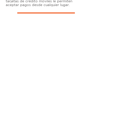
tarjetas de crédito móviles le permiten
aceptar pagos desde cualquier lugar.
TERMINALES DE ENCIMERA
MUY ACTIVO
Nuestras soluciones avanzadas de terminales y
puntos de venta permiten que las empresas
físicas acepten todo tipo de tarjetas de forma
segura.
SOLUCIONES MÓVILES