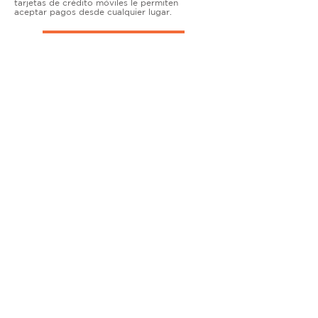
tarjetas de crédito móviles le permiten
aceptar pagos desde cualquier lugar.
TERMINALES DE ENCIMERA
MUY ACTIVO
Nuestras soluciones avanzadas de terminales y
puntos de venta permiten que las empresas
físicas acepten todo tipo de tarjetas de forma
segura.
SOLUCIONES MÓVILES