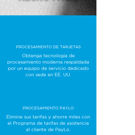
PROCESAMIENTO DE TARJETAS
Obtenga tecnología de
procesamiento moderna respaldada
por un equipo de servicio dedicado
con sede en EE. UU.
PROCESAMIENTO PAYLO
Elimine sus tarifas y ahorre miles con
el Programa de tarifas de asistencia
al cliente de PayLo.