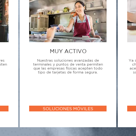
MUY ACTIVO
res
Nuestras soluciones avanzadas de
Ya 
iten
terminales y puntos de venta permiten
ch
que las empresas físicas acepten todo
ace
tipo de tarjetas de forma segura.
s
SOLUCIONES MÓVILES