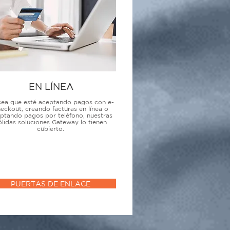
EN LÍNEA
sea que esté aceptando pagos con e-
eckout, creando facturas en línea o
ptando pagos por teléfono, nuestras
ólidas soluciones Gateway lo tienen
cubierto.
PUERTAS DE ENLACE