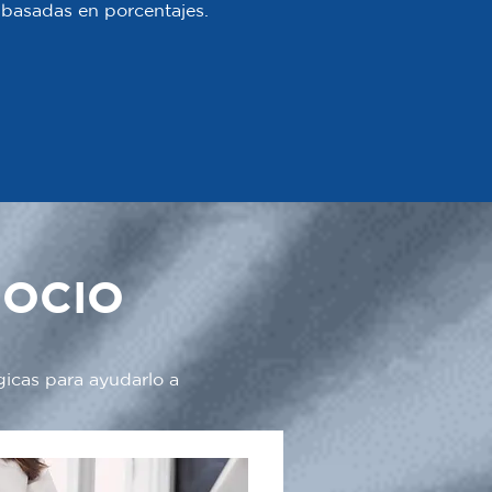
 o basadas en porcentajes.
GOCIO
gicas para ayudarlo a