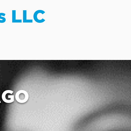
s LLC
AGO