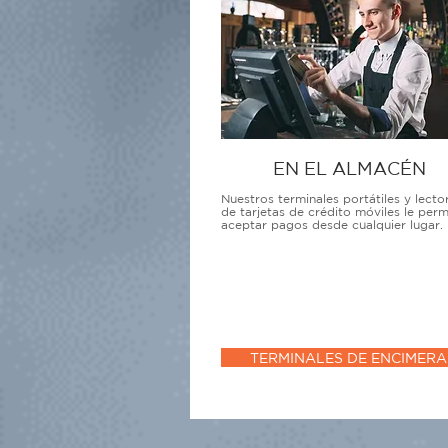
EN EL ALMACÉN
Nuestros terminales portátiles y lecto
de tarjetas de crédito móviles le perm
aceptar pagos desde cualquier lugar.
TERMINALES DE ENCIMERA