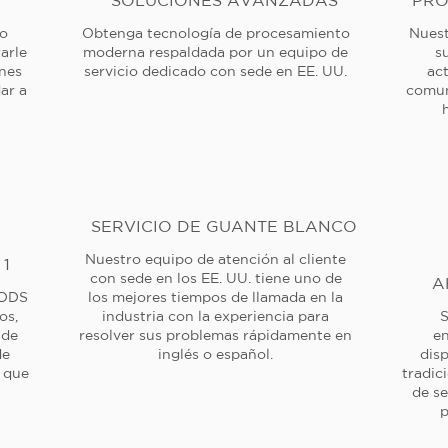
SOLUCIONES AVANZADAS
PRO
 o
Obtenga tecnología de procesamiento
Nuest
arle
moderna respaldada por un equipo de
s
ones
servicio dedicado con sede en EE. UU.
ac
ar a
comun
SERVICIO DE GUANTE BLANCO
Nuestro equipo de atención al cliente
 1
con sede en los EE. UU. tiene uno de
A
 DDS
los mejores tiempos de llamada en la
os,
industria con la experiencia para
S
 de
resolver sus problemas rápidamente en
en
de
inglés o español.
dis
a que
tradic
de se
p