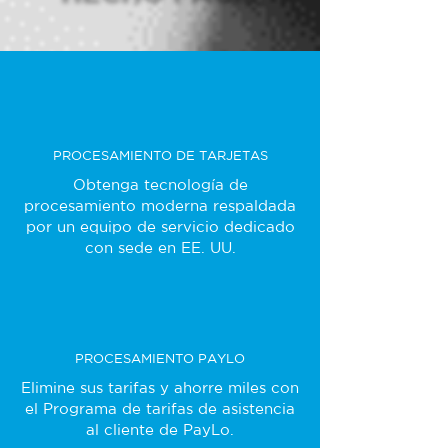
PROCESAMIENTO DE TARJETAS
Obtenga tecnología de
procesamiento moderna respaldada
por un equipo de servicio dedicado
con sede en EE. UU.
PROCESAMIENTO PAYLO
Elimine sus tarifas y ahorre miles con
el Programa de tarifas de asistencia
al cliente de PayLo.