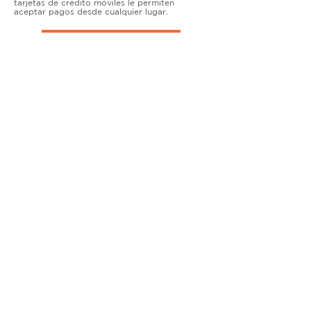
tarjetas de crédito móviles le permiten
aceptar pagos desde cualquier lugar.
TERMINALES DE ENCIMERA
MUY ACTIVO
Nuestras soluciones avanzadas de terminales y
puntos de venta permiten que las empresas
físicas acepten todo tipo de tarjetas de forma
segura.
SOLUCIONES MÓVILES