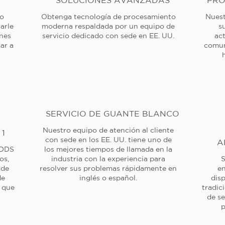
SOLUCIONES AVANZADAS
PRO
 o
Obtenga tecnología de procesamiento
Nuest
arle
moderna respaldada por un equipo de
s
ones
servicio dedicado con sede en EE. UU.
ac
ar a
comun
SERVICIO DE GUANTE BLANCO
Nuestro equipo de atención al cliente
 1
con sede en los EE. UU. tiene uno de
A
 DDS
los mejores tiempos de llamada en la
os,
industria con la experiencia para
S
 de
resolver sus problemas rápidamente en
en
de
inglés o español.
dis
a que
tradic
de se
p