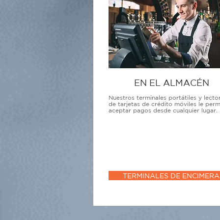
EN EL ALMACÉN
Nuestros terminales portátiles y lecto
de tarjetas de crédito móviles le perm
aceptar pagos desde cualquier lugar.
TERMINALES DE ENCIMERA