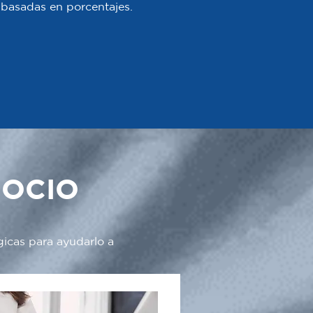
 o basadas en porcentajes.
GOCIO
gicas para ayudarlo a