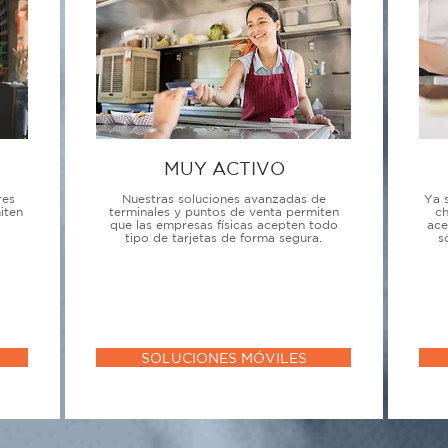
MUY ACTIVO
res
Nuestras soluciones avanzadas de
Ya 
iten
terminales y puntos de venta permiten
ch
que las empresas físicas acepten todo
ace
tipo de tarjetas de forma segura.
s
SOLUCIONES MÓVILES