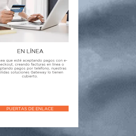
EN LÍNEA
sea que esté aceptando pagos con e-
eckout, creando facturas en línea o
ptando pagos por teléfono, nuestras
ólidas soluciones Gateway lo tienen
cubierto.
PUERTAS DE ENLACE