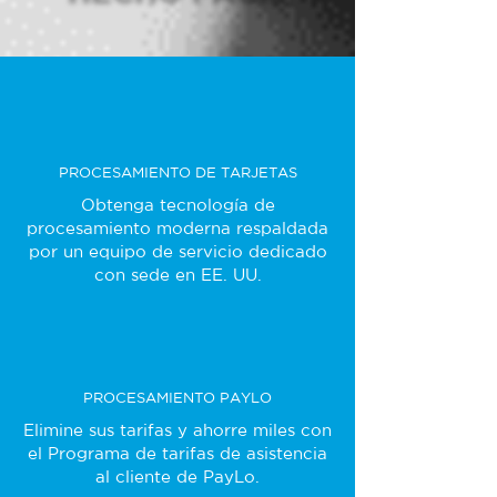
PROCESAMIENTO DE TARJETAS
Obtenga tecnología de
procesamiento moderna respaldada
por un equipo de servicio dedicado
con sede en EE. UU.
PROCESAMIENTO PAYLO
Elimine sus tarifas y ahorre miles con
el Programa de tarifas de asistencia
al cliente de PayLo.