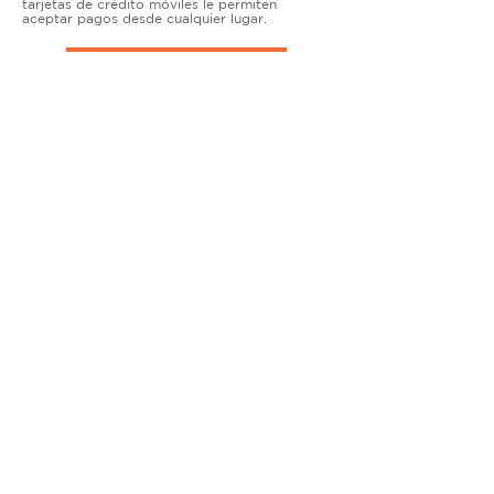
tarjetas de crédito móviles le permiten
aceptar pagos desde cualquier lugar.
TERMINALES DE ENCIMERA
MUY ACTIVO
Nuestras soluciones avanzadas de terminales y
puntos de venta permiten que las empresas
físicas acepten todo tipo de tarjetas de forma
segura.
SOLUCIONES MÓVILES