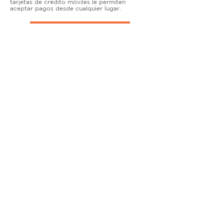
tarjetas de crédito móviles le permiten
aceptar pagos desde cualquier lugar.
TERMINALES DE ENCIMERA
MUY ACTIVO
Nuestras soluciones avanzadas de terminales y
puntos de venta permiten que las empresas
físicas acepten todo tipo de tarjetas de forma
segura.
SOLUCIONES MÓVILES