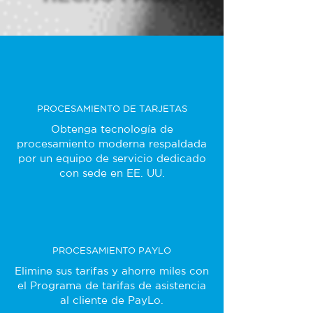
PROCESAMIENTO DE TARJETAS
Obtenga tecnología de
procesamiento moderna respaldada
por un equipo de servicio dedicado
con sede en EE. UU.
PROCESAMIENTO PAYLO
Elimine sus tarifas y ahorre miles con
el Programa de tarifas de asistencia
al cliente de PayLo.