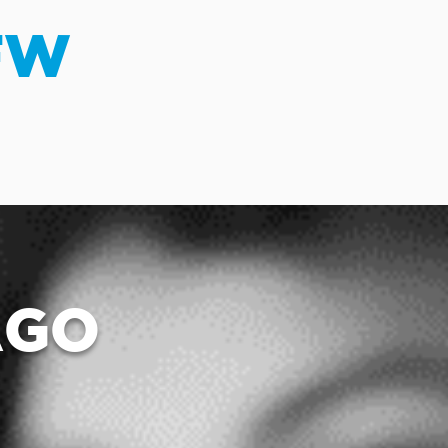
FW
AGO