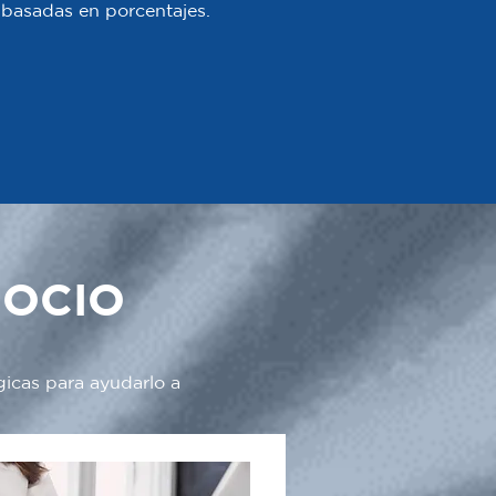
 o basadas en porcentajes.
GOCIO
gicas para ayudarlo a