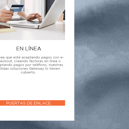
EN LÍNEA
sea que esté aceptando pagos con e-
eckout, creando facturas en línea o
ptando pagos por teléfono, nuestras
ólidas soluciones Gateway lo tienen
cubierto.
PUERTAS DE ENLACE