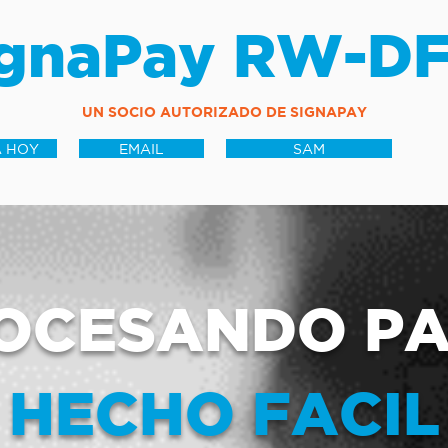
ignaPay RW-D
UN SOCIO AUTORIZADO DE SIGNAPAY
 HOY
EMAIL
SAM
OCESANDO P
HECHO FACIL