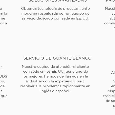
SOLUCIONES AVANZADAS
PRO
 o
Obtenga tecnología de procesamiento
Nuest
arle
moderna respaldada por un equipo de
s
ones
servicio dedicado con sede en EE. UU.
ac
ar a
comun
SERVICIO DE GUANTE BLANCO
Nuestro equipo de atención al cliente
 1
con sede en los EE. UU. tiene uno de
A
 DDS
los mejores tiempos de llamada en la
os,
industria con la experiencia para
S
 de
resolver sus problemas rápidamente en
en
de
inglés o español.
dis
a que
tradic
de se
p