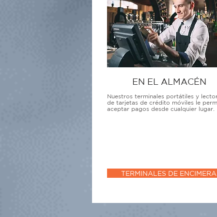
EN EL ALMACÉN
Nuestros terminales portátiles y lecto
de tarjetas de crédito móviles le perm
aceptar pagos desde cualquier lugar.
TERMINALES DE ENCIMERA