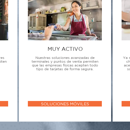
MUY ACTIVO
res
Nuestras soluciones avanzadas de
Ya 
iten
terminales y puntos de venta permiten
ch
que las empresas físicas acepten todo
ace
tipo de tarjetas de forma segura.
s
SOLUCIONES MÓVILES