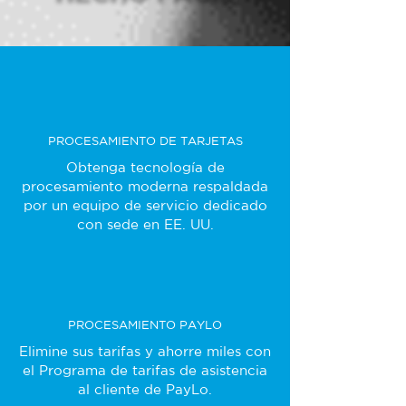
PROCESAMIENTO DE TARJETAS
Obtenga tecnología de
procesamiento moderna respaldada
por un equipo de servicio dedicado
con sede en EE. UU.
PROCESAMIENTO PAYLO
Elimine sus tarifas y ahorre miles con
el Programa de tarifas de asistencia
al cliente de PayLo.