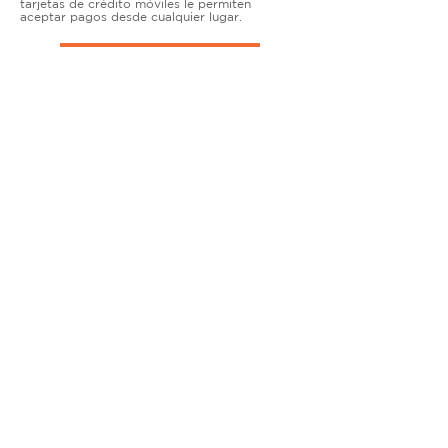
tarjetas de crédito móviles le permiten
aceptar pagos desde cualquier lugar.
TERMINALES DE ENCIMERA
MUY ACTIVO
Nuestras soluciones avanzadas de terminales y
puntos de venta permiten que las empresas
físicas acepten todo tipo de tarjetas de forma
segura.
SOLUCIONES MÓVILES