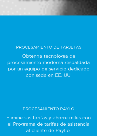
PROCESAMIENTO DE TARJETAS
Obtenga tecnología de
procesamiento moderna respaldada
por un equipo de servicio dedicado
con sede en EE. UU.
PROCESAMIENTO PAYLO
Elimine sus tarifas y ahorre miles con
el Programa de tarifas de asistencia
al cliente de PayLo.