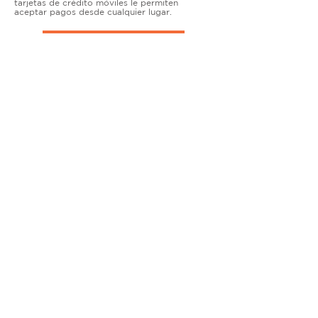
tarjetas de crédito móviles le permiten
aceptar pagos desde cualquier lugar.
TERMINALES DE ENCIMERA
MUY ACTIVO
Nuestras soluciones avanzadas de terminales y
puntos de venta permiten que las empresas
físicas acepten todo tipo de tarjetas de forma
segura.
SOLUCIONES MÓVILES