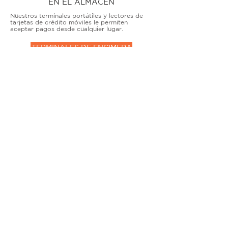
EN EL ALMACÉN
Nuestros terminales portátiles y lectores de
tarjetas de crédito móviles le permiten
aceptar pagos desde cualquier lugar.
TERMINALES DE ENCIMERA
MUY ACTIVO
Nuestras soluciones avanzadas de terminales y
puntos de venta permiten que las empresas
físicas acepten todo tipo de tarjetas de forma
segura.
SOLUCIONES MÓVILES