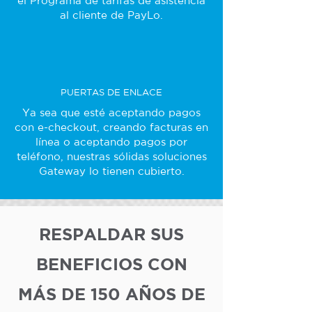
el Programa de tarifas de asistencia
al cliente de PayLo.
PUERTAS DE ENLACE
Ya sea que esté aceptando pagos
con e-checkout, creando facturas en
línea o aceptando pagos por
teléfono, nuestras sólidas soluciones
Gateway lo tienen cubierto.
RESPALDAR SUS
BENEFICIOS CON
MÁS DE 150 AÑOS DE