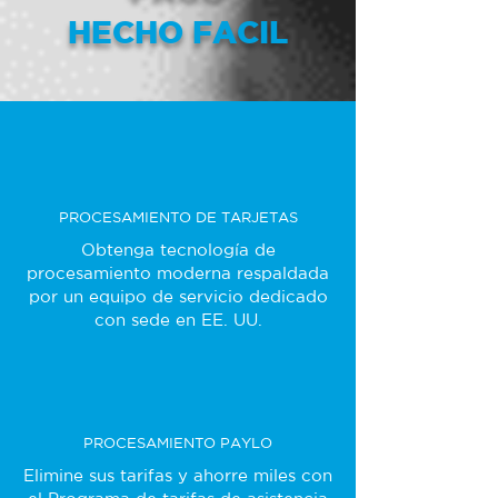
HECHO FACIL
PROCESAMIENTO DE TARJETAS
Obtenga tecnología de
procesamiento moderna respaldada
por un equipo de servicio dedicado
con sede en EE. UU.
PROCESAMIENTO PAYLO
Elimine sus tarifas y ahorre miles con