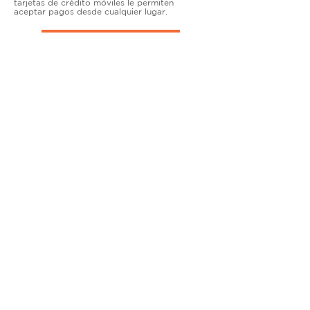
tarjetas de crédito móviles le permiten
aceptar pagos desde cualquier lugar.
TERMINALES DE ENCIMERA
MUY ACTIVO
Nuestras soluciones avanzadas de terminales y
puntos de venta permiten que las empresas
físicas acepten todo tipo de tarjetas de forma
segura.
SOLUCIONES MÓVILES