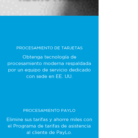
PROCESAMIENTO DE TARJETAS
Obtenga tecnología de
procesamiento moderna respaldada
por un equipo de servicio dedicado
con sede en EE. UU.
PROCESAMIENTO PAYLO
Elimine sus tarifas y ahorre miles con
el Programa de tarifas de asistencia
al cliente de PayLo.