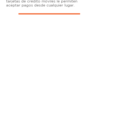
tarjetas de crédito móviles le permiten
aceptar pagos desde cualquier lugar.
TERMINALES DE ENCIMERA
MUY ACTIVO
Nuestras soluciones avanzadas de terminales y
puntos de venta permiten que las empresas
físicas acepten todo tipo de tarjetas de forma
segura.
SOLUCIONES MÓVILES