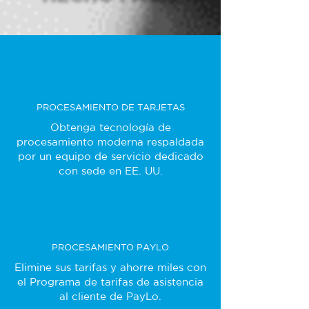
PROCESAMIENTO DE TARJETAS
Obtenga tecnología de
procesamiento moderna respaldada
por un equipo de servicio dedicado
con sede en EE. UU.
PROCESAMIENTO PAYLO
Elimine sus tarifas y ahorre miles con
el Programa de tarifas de asistencia
al cliente de PayLo.