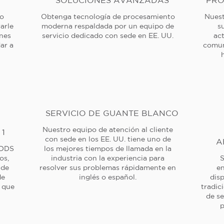
SOLUCIONES AVANZADAS
PRO
 o
Obtenga tecnología de procesamiento
Nuest
arle
moderna respaldada por un equipo de
s
ones
servicio dedicado con sede en EE. UU.
ac
ar a
comun
SERVICIO DE GUANTE BLANCO
Nuestro equipo de atención al cliente
 1
con sede en los EE. UU. tiene uno de
A
 DDS
los mejores tiempos de llamada en la
os,
industria con la experiencia para
S
 de
resolver sus problemas rápidamente en
en
de
inglés o español.
dis
a que
tradic
de se
p