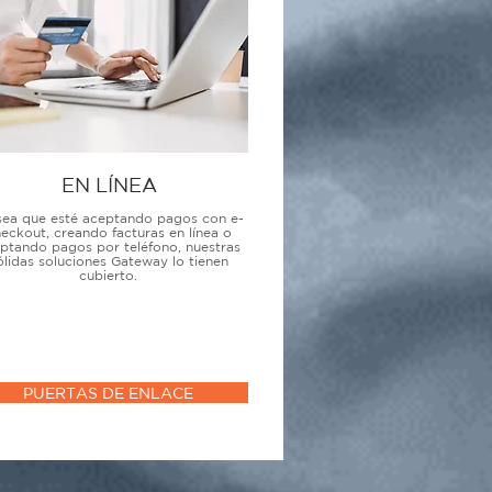
EN LÍNEA
sea que esté aceptando pagos con e-
eckout, creando facturas en línea o
ptando pagos por teléfono, nuestras
ólidas soluciones Gateway lo tienen
cubierto.
PUERTAS DE ENLACE