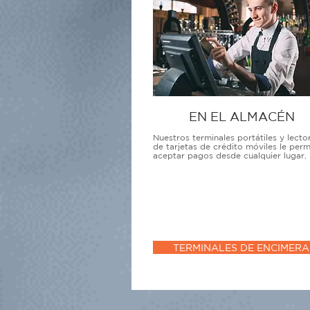
EN EL ALMACÉN
Nuestros terminales portátiles y lecto
de tarjetas de crédito móviles le perm
aceptar pagos desde cualquier lugar.
TERMINALES DE ENCIMERA