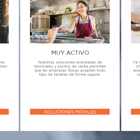
MUY ACTIVO
res
Nuestras soluciones avanzadas de
Ya 
iten
terminales y puntos de venta permiten
ch
que las empresas físicas acepten todo
ace
tipo de tarjetas de forma segura.
s
SOLUCIONES MÓVILES