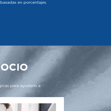
 o basadas en porcentajes.
GOCIO
gicas para ayudarlo a