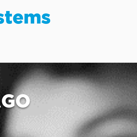
stems
AGO