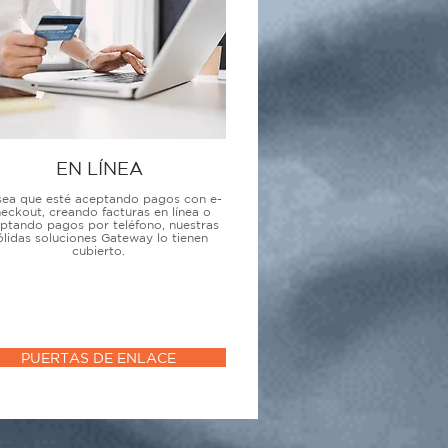
EN LÍNEA
sea que esté aceptando pagos con e-
eckout, creando facturas en línea o
ptando pagos por teléfono, nuestras
ólidas soluciones Gateway lo tienen
cubierto.
PUERTAS DE ENLACE