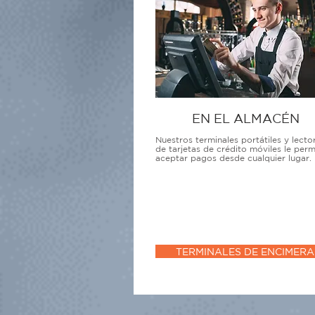
EN EL ALMACÉN
Nuestros terminales portátiles y lecto
de tarjetas de crédito móviles le perm
aceptar pagos desde cualquier lugar.
TERMINALES DE ENCIMERA