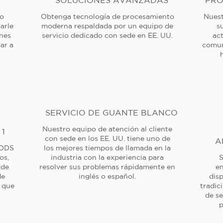
SOLUCIONES AVANZADAS
PRO
 o
Obtenga tecnología de procesamiento
Nuest
arle
moderna respaldada por un equipo de
s
ones
servicio dedicado con sede en EE. UU.
ac
ar a
comun
SERVICIO DE GUANTE BLANCO
Nuestro equipo de atención al cliente
 1
con sede en los EE. UU. tiene uno de
A
 DDS
los mejores tiempos de llamada en la
os,
industria con la experiencia para
S
 de
resolver sus problemas rápidamente en
en
de
inglés o español.
dis
a que
tradic
de se
p