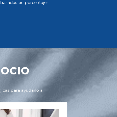
 o basadas en porcentajes.
GOCIO
gicas para ayudarlo a