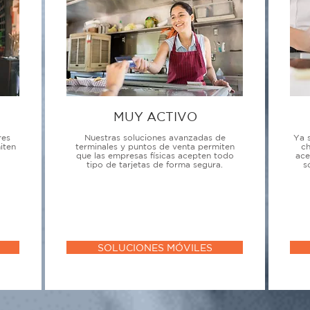
MUY ACTIVO
res
Nuestras soluciones avanzadas de
Ya 
iten
terminales y puntos de venta permiten
ch
que las empresas físicas acepten todo
ace
tipo de tarjetas de forma segura.
s
SOLUCIONES MÓVILES