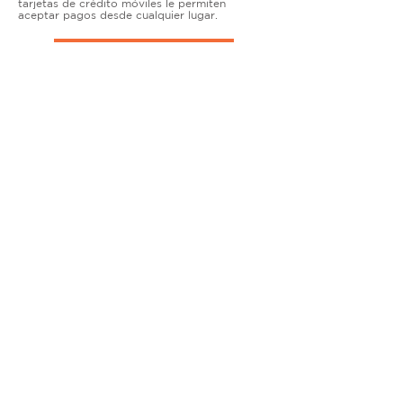
tarjetas de crédito móviles le permiten
aceptar pagos desde cualquier lugar.
TERMINALES DE ENCIMERA
MUY ACTIVO
Nuestras soluciones avanzadas de terminales y
puntos de venta permiten que las empresas
físicas acepten todo tipo de tarjetas de forma
segura.
SOLUCIONES MÓVILES