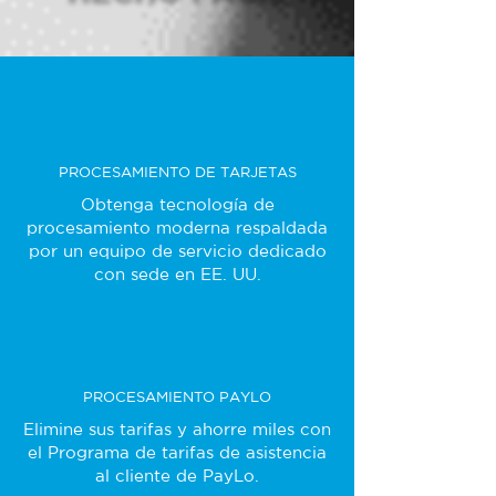
PROCESAMIENTO DE TARJETAS
Obtenga tecnología de
procesamiento moderna respaldada
por un equipo de servicio dedicado
con sede en EE. UU.
PROCESAMIENTO PAYLO
Elimine sus tarifas y ahorre miles con
el Programa de tarifas de asistencia
al cliente de PayLo.