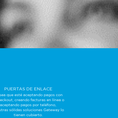
PUERTAS DE ENLACE
sea que esté aceptando pagos con
eckout, creando facturas en línea o
aceptando pagos por teléfono,
tras sólidas soluciones Gateway lo
tienen cubierto.