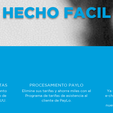
HECHO FACIL
TAS
PROCESAMIENTO PAYLO
ento
Elimine sus tarifas y ahorre miles con el
Ya 
o de
Programa de tarifas de asistencia al
e-ch
 UU.
cliente de PayLo.
nues