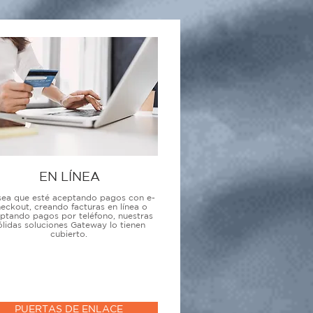
EN LÍNEA
sea que esté aceptando pagos con e-
eckout, creando facturas en línea o
ptando pagos por teléfono, nuestras
ólidas soluciones Gateway lo tienen
cubierto.
PUERTAS DE ENLACE