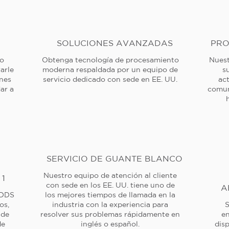
SOLUCIONES AVANZADAS
PRO
 o
Obtenga tecnología de procesamiento
Nuest
arle
moderna respaldada por un equipo de
s
ones
servicio dedicado con sede en EE. UU.
ac
ar a
comun
SERVICIO DE GUANTE BLANCO
Nuestro equipo de atención al cliente
 1
con sede en los EE. UU. tiene uno de
A
 DDS
los mejores tiempos de llamada en la
os,
industria con la experiencia para
S
 de
resolver sus problemas rápidamente en
en
de
inglés o español.
dis