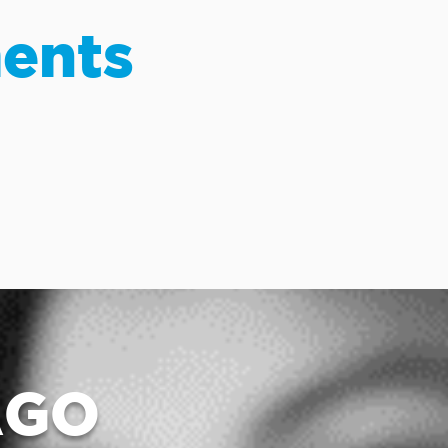
ments
AGO