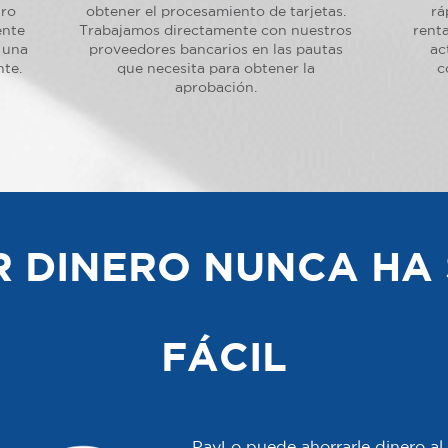
tro
obtener el procesamiento de tarjetas.
rá
ente
Trabajamos directamente con nuestros
renta
 una
proveedores bancarios en las pautas
ac
nte.
que necesita para obtener la
c
aprobación.
 DINERO NUNCA HA 
FÁCIL
PayLo puede ahorrarle dinero al 