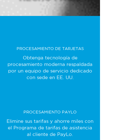
PROCESAMIENTO DE TARJETAS
Obtenga tecnología de
procesamiento moderna respaldada
por un equipo de servicio dedicado
con sede en EE. UU.
PROCESAMIENTO PAYLO
Elimine sus tarifas y ahorre miles con
el Programa de tarifas de asistencia
al cliente de PayLo.