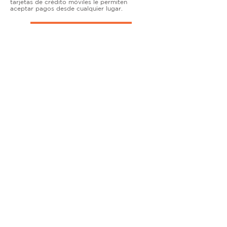
tarjetas de crédito móviles le permiten
aceptar pagos desde cualquier lugar.
TERMINALES DE ENCIMERA
MUY ACTIVO
Nuestras soluciones avanzadas de terminales y
puntos de venta permiten que las empresas
físicas acepten todo tipo de tarjetas de forma
segura.
SOLUCIONES MÓVILES