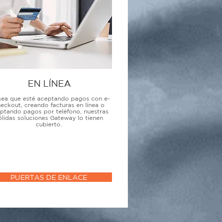
EN LÍNEA
sea que esté aceptando pagos con e-
eckout, creando facturas en línea o
ptando pagos por teléfono, nuestras
ólidas soluciones Gateway lo tienen
cubierto.
PUERTAS DE ENLACE