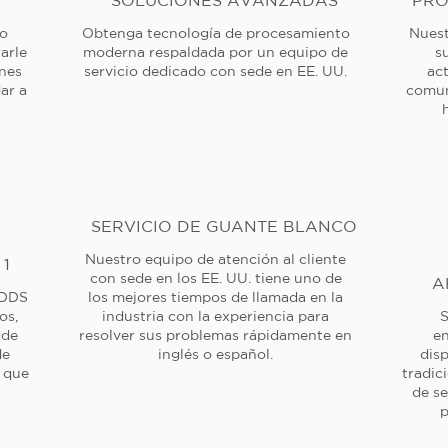
SOLUCIONES AVANZADAS
PRO
 o
Obtenga tecnología de procesamiento
Nuest
arle
moderna respaldada por un equipo de
s
ones
servicio dedicado con sede en EE. UU.
ac
ar a
comun
SERVICIO DE GUANTE BLANCO
Nuestro equipo de atención al cliente
 1
con sede en los EE. UU. tiene uno de
A
 DDS
los mejores tiempos de llamada en la
os,
industria con la experiencia para
S
 de
resolver sus problemas rápidamente en
en
de
inglés o español.
dis
a que
tradic
de se
p