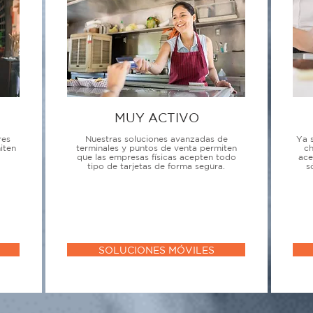
MUY ACTIVO
res
Nuestras soluciones avanzadas de
Ya 
iten
terminales y puntos de venta permiten
ch
que las empresas físicas acepten todo
ace
tipo de tarjetas de forma segura.
s
SOLUCIONES MÓVILES