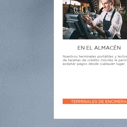
EN EL ALMACÉN
Nuestros terminales portátiles y lecto
de tarjetas de crédito móviles le perm
aceptar pagos desde cualquier lugar.
TERMINALES DE ENCIMERA