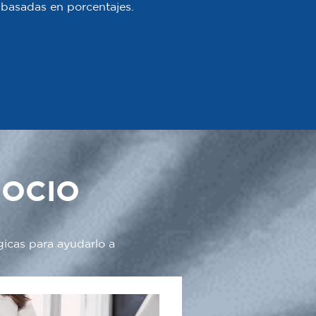
 o basadas en porcentajes.
GOCIO
gicas para ayudarlo a