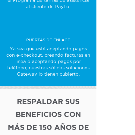
el Programa de tarifas de asistencia
al cliente de PayLo.
PUERTAS DE ENLACE
Ya sea que esté aceptando pagos
con e-checkout, creando facturas en
línea o aceptando pagos por
teléfono, nuestras sólidas soluciones
Gateway lo tienen cubierto.
RESPALDAR SUS
BENEFICIOS CON
MÁS DE 150 AÑOS DE