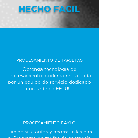
HECHO FACIL
PROCESAMIENTO DE TARJETAS
Obtenga tecnología de
procesamiento moderna respaldada
por un equipo de servicio dedicado
con sede en EE. UU.
PROCESAMIENTO PAYLO
Elimine sus tarifas y ahorre miles con