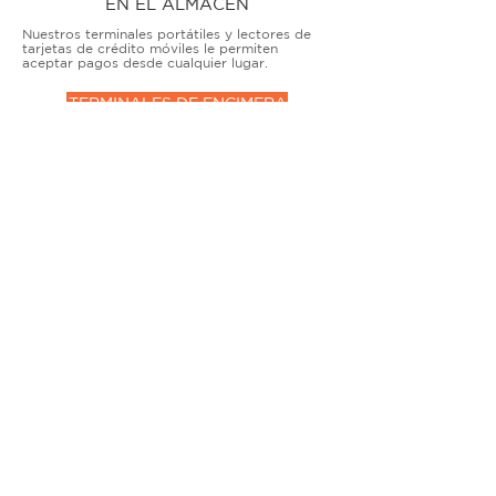
EN EL ALMACÉN
Nuestros terminales portátiles y lectores de
tarjetas de crédito móviles le permiten
aceptar pagos desde cualquier lugar.
TERMINALES DE ENCIMERA
MUY ACTIVO
Nuestras soluciones avanzadas de terminales y
puntos de venta permiten que las empresas
físicas acepten todo tipo de tarjetas de forma
segura.
SOLUCIONES MÓVILES