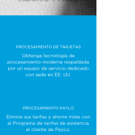
PROCESAMIENTO DE TARJETAS
Obtenga tecnología de
procesamiento moderna respaldada
por un equipo de servicio dedicado
con sede en EE. UU.
PROCESAMIENTO PAYLO
Elimine sus tarifas y ahorre miles con
el Programa de tarifas de asistencia
al cliente de PayLo.