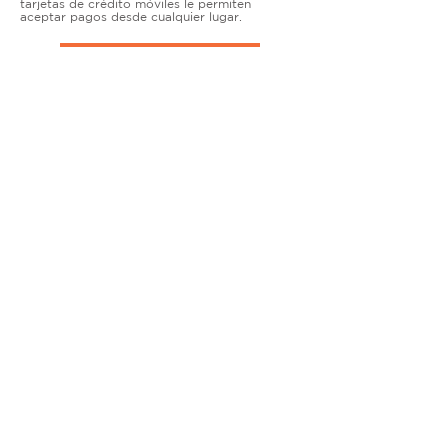
tarjetas de crédito móviles le permiten
aceptar pagos desde cualquier lugar.
TERMINALES DE ENCIMERA
MUY ACTIVO
Nuestras soluciones avanzadas de terminales y
puntos de venta permiten que las empresas
físicas acepten todo tipo de tarjetas de forma
segura.
SOLUCIONES MÓVILES