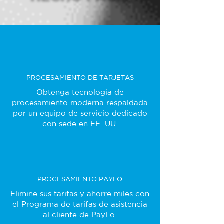
PROCESAMIENTO DE TARJETAS
Obtenga tecnología de
procesamiento moderna respaldada
por un equipo de servicio dedicado
con sede en EE. UU.
PROCESAMIENTO PAYLO
Elimine sus tarifas y ahorre miles con
el Programa de tarifas de asistencia
al cliente de PayLo.