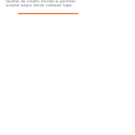
tarjetas de crédito móviles le permiten
aceptar pagos desde cualquier lugar.
TERMINALES DE ENCIMERA
MUY ACTIVO
Nuestras soluciones avanzadas de terminales y
puntos de venta permiten que las empresas
físicas acepten todo tipo de tarjetas de forma
segura.
SOLUCIONES MÓVILES