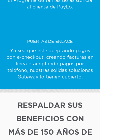
el Programa de tarifas de asistencia
al cliente de PayLo.
PUERTAS DE ENLACE
Ya sea que esté aceptando pagos
con e-checkout, creando facturas en
línea o aceptando pagos por
teléfono, nuestras sólidas soluciones
Gateway lo tienen cubierto.
RESPALDAR SUS
BENEFICIOS CON
MÁS DE 150 AÑOS DE