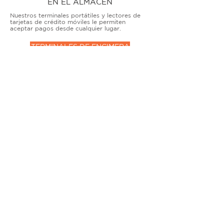
EN EL ALMACÉN
Nuestros terminales portátiles y lectores de
tarjetas de crédito móviles le permiten
aceptar pagos desde cualquier lugar.
TERMINALES DE ENCIMERA
MUY ACTIVO
Nuestras soluciones avanzadas de terminales y
puntos de venta permiten que las empresas
físicas acepten todo tipo de tarjetas de forma
segura.
SOLUCIONES MÓVILES