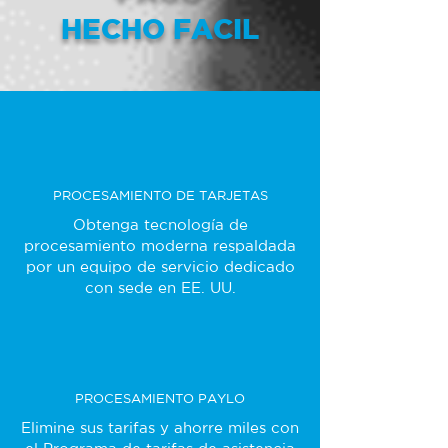
HECHO FACIL
PROCESAMIENTO DE TARJETAS
Obtenga tecnología de
procesamiento moderna respaldada
por un equipo de servicio dedicado
con sede en EE. UU.
PROCESAMIENTO PAYLO
Elimine sus tarifas y ahorre miles con