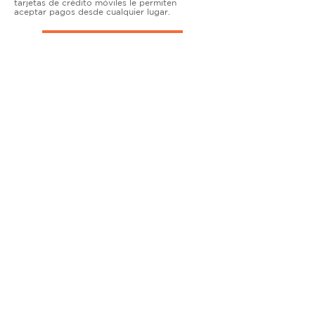
tarjetas de crédito móviles le permiten
aceptar pagos desde cualquier lugar.
TERMINALES DE ENCIMERA
MUY ACTIVO
Nuestras soluciones avanzadas de terminales y
puntos de venta permiten que las empresas
físicas acepten todo tipo de tarjetas de forma
segura.
SOLUCIONES MÓVILES