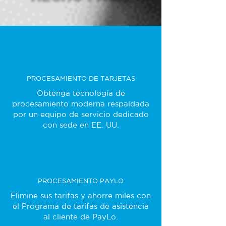
PROCESAMIENTO DE TARJETAS
Obtenga tecnología de
procesamiento moderna respaldada
por un equipo de servicio dedicado
con sede en EE. UU.
PROCESAMIENTO PAYLO
Elimine sus tarifas y ahorre miles con
el Programa de tarifas de asistencia
al cliente de PayLo.