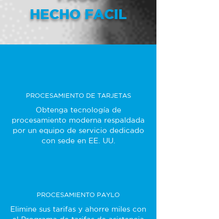
HECHO FACIL
PROCESAMIENTO DE TARJETAS
Obtenga tecnología de
procesamiento moderna respaldada
por un equipo de servicio dedicado
con sede en EE. UU.
PROCESAMIENTO PAYLO
Elimine sus tarifas y ahorre miles con