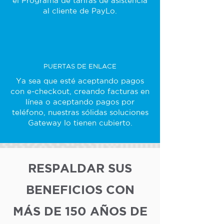
el Programa de tarifas de asistencia
al cliente de PayLo.
PUERTAS DE ENLACE
Ya sea que esté aceptando pagos
con e-checkout, creando facturas en
línea o aceptando pagos por
teléfono, nuestras sólidas soluciones
Gateway lo tienen cubierto.
RESPALDAR SUS
BENEFICIOS CON
MÁS DE 150 AÑOS DE