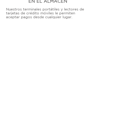
EN EL ALMACÉN
Nuestros terminales portátiles y lectores de
tarjetas de crédito móviles le permiten
aceptar pagos desde cualquier lugar.
TERMINALES DE ENCIMERA
MUY ACTIVO
Nuestras soluciones avanzadas de terminales y
puntos de venta permiten que las empresas
físicas acepten todo tipo de tarjetas de forma
segura.
SOLUCIONES MÓVILES