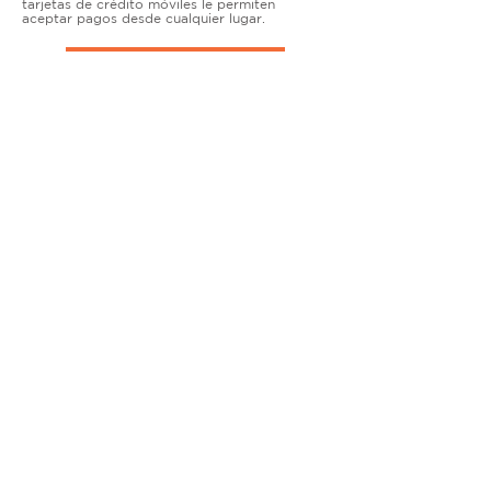
tarjetas de crédito móviles le permiten
aceptar pagos desde cualquier lugar.
TERMINALES DE ENCIMERA
MUY ACTIVO
Nuestras soluciones avanzadas de terminales y
puntos de venta permiten que las empresas
físicas acepten todo tipo de tarjetas de forma
segura.
SOLUCIONES MÓVILES