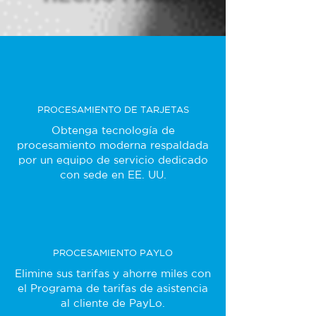
PROCESAMIENTO DE TARJETAS
Obtenga tecnología de
procesamiento moderna respaldada
por un equipo de servicio dedicado
con sede en EE. UU.
PROCESAMIENTO PAYLO
Elimine sus tarifas y ahorre miles con
el Programa de tarifas de asistencia
al cliente de PayLo.