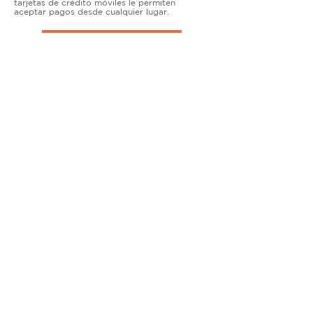
tarjetas de crédito móviles le permiten
aceptar pagos desde cualquier lugar.
TERMINALES DE ENCIMERA
MUY ACTIVO
Nuestras soluciones avanzadas de terminales y
puntos de venta permiten que las empresas
físicas acepten todo tipo de tarjetas de forma
segura.
SOLUCIONES MÓVILES