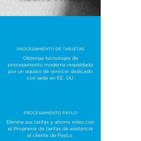
PROCESAMIENTO DE TARJETAS
Obtenga tecnología de
procesamiento moderna respaldada
por un equipo de servicio dedicado
con sede en EE. UU.
PROCESAMIENTO PAYLO
Elimine sus tarifas y ahorre miles con
el Programa de tarifas de asistencia
al cliente de PayLo.