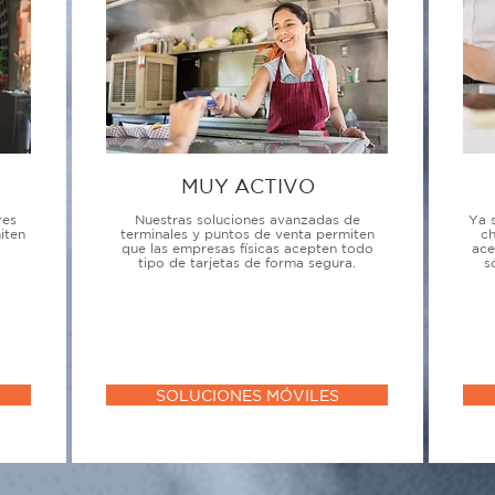
MUY ACTIVO
res
Nuestras soluciones avanzadas de
Ya 
iten
terminales y puntos de venta permiten
ch
que las empresas físicas acepten todo
ace
tipo de tarjetas de forma segura.
s
SOLUCIONES MÓVILES