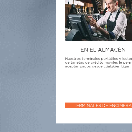
EN EL ALMACÉN
Nuestros terminales portátiles y lecto
de tarjetas de crédito móviles le perm
aceptar pagos desde cualquier lugar.
TERMINALES DE ENCIMERA