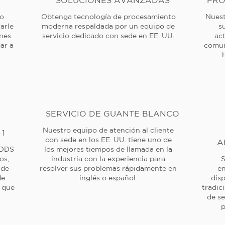
SOLUCIONES AVANZADAS
PRO
 o
Obtenga tecnología de procesamiento
Nuest
arle
moderna respaldada por un equipo de
s
ones
servicio dedicado con sede en EE. UU.
ac
ar a
comun
SERVICIO DE GUANTE BLANCO
Nuestro equipo de atención al cliente
 1
con sede en los EE. UU. tiene uno de
A
 DDS
los mejores tiempos de llamada en la
os,
industria con la experiencia para
S
 de
resolver sus problemas rápidamente en
en
de
inglés o español.
dis
a que
tradic
de se
p