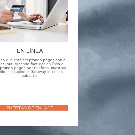
EN LÍNEA
sea que esté aceptando pagos con e-
eckout, creando facturas en línea o
ptando pagos por teléfono, nuestras
ólidas soluciones Gateway lo tienen
cubierto.
PUERTAS DE ENLACE