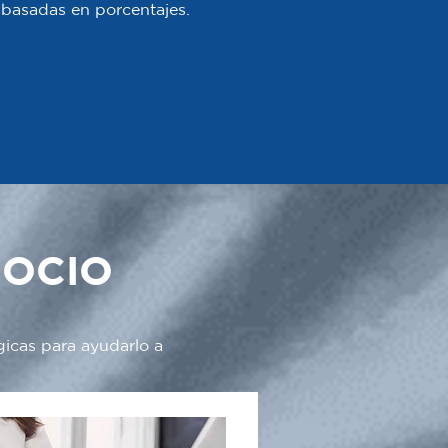
 o basadas en porcentajes.
GOCIO
gicas para ayudarlo a