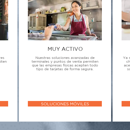
MUY ACTIVO
res
Nuestras soluciones avanzadas de
Ya 
iten
terminales y puntos de venta permiten
ch
que las empresas físicas acepten todo
ace
tipo de tarjetas de forma segura.
s
SOLUCIONES MÓVILES