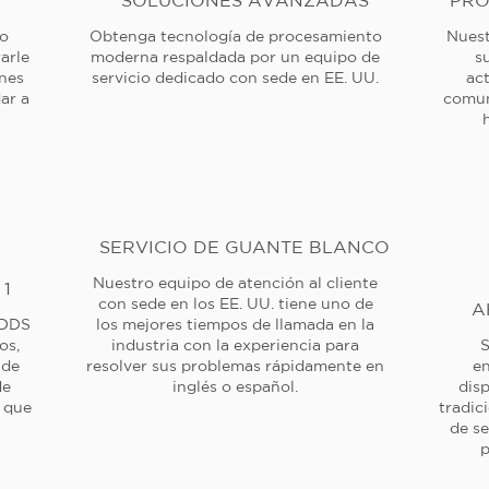
SOLUCIONES AVANZADAS
PRO
 o
Obtenga tecnología de procesamiento
Nuest
arle
moderna respaldada por un equipo de
s
ones
servicio dedicado con sede en EE. UU.
ac
ar a
comun
SERVICIO DE GUANTE BLANCO
Nuestro equipo de atención al cliente
 1
con sede en los EE. UU. tiene uno de
A
 DDS
los mejores tiempos de llamada en la
os,
industria con la experiencia para
S
 de
resolver sus problemas rápidamente en
en
de
inglés o español.
dis
a que
tradic
de se
p