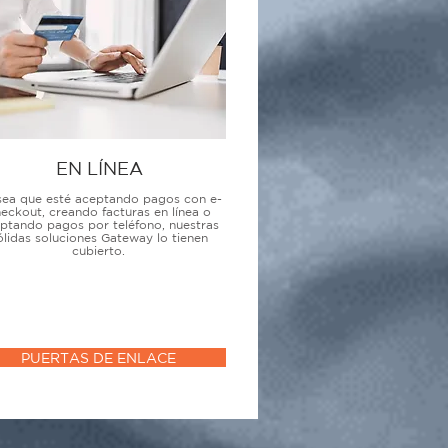
EN LÍNEA
sea que esté aceptando pagos con e-
eckout, creando facturas en línea o
ptando pagos por teléfono, nuestras
ólidas soluciones Gateway lo tienen
cubierto.
PUERTAS DE ENLACE