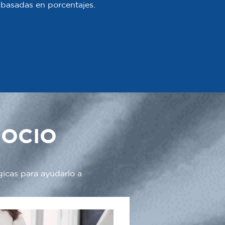
 o basadas en porcentajes.
GOCIO
gicas para ayudarlo a