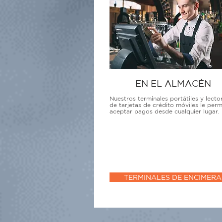
EN EL ALMACÉN
Nuestros terminales portátiles y lecto
de tarjetas de crédito móviles le perm
aceptar pagos desde cualquier lugar.
TERMINALES DE ENCIMERA