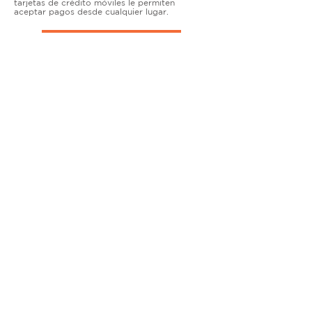
tarjetas de crédito móviles le permiten
aceptar pagos desde cualquier lugar.
TERMINALES DE ENCIMERA
MUY ACTIVO
Nuestras soluciones avanzadas de terminales y
puntos de venta permiten que las empresas
físicas acepten todo tipo de tarjetas de forma
segura.
SOLUCIONES MÓVILES