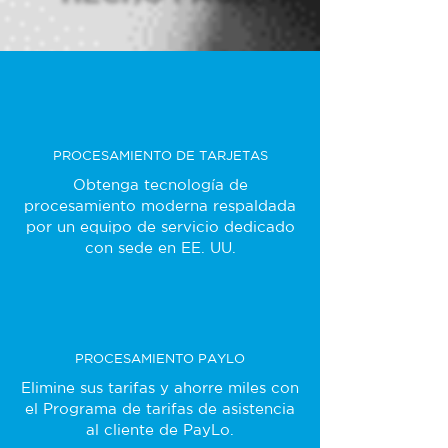
PROCESAMIENTO DE TARJETAS
Obtenga tecnología de
procesamiento moderna respaldada
por un equipo de servicio dedicado
con sede en EE. UU.
PROCESAMIENTO PAYLO
Elimine sus tarifas y ahorre miles con
el Programa de tarifas de asistencia
al cliente de PayLo.