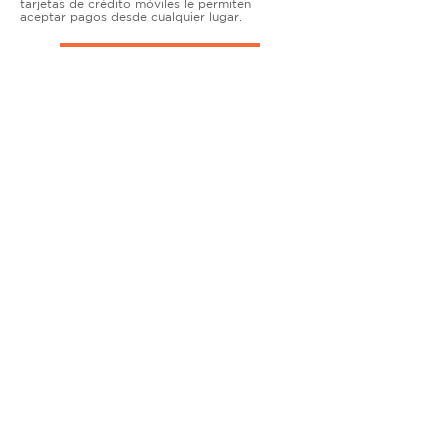
tarjetas de crédito móviles le permiten
aceptar pagos desde cualquier lugar.
TERMINALES DE ENCIMERA
MUY ACTIVO
Nuestras soluciones avanzadas de terminales y
puntos de venta permiten que las empresas
físicas acepten todo tipo de tarjetas de forma
segura.
SOLUCIONES MÓVILES