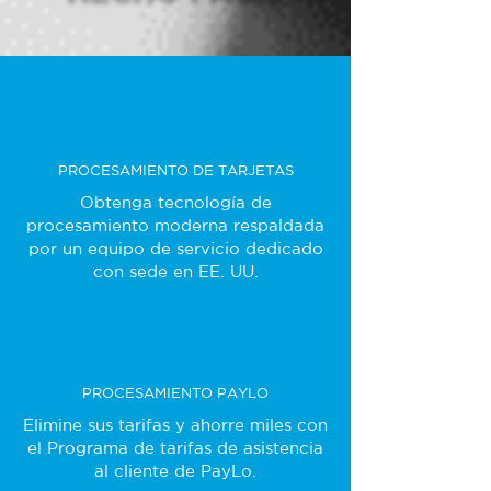
PROCESAMIENTO DE TARJETAS
Obtenga tecnología de
procesamiento moderna respaldada
por un equipo de servicio dedicado
con sede en EE. UU.
PROCESAMIENTO PAYLO
Elimine sus tarifas y ahorre miles con
el Programa de tarifas de asistencia
al cliente de PayLo.