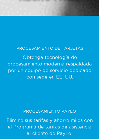
PROCESAMIENTO DE TARJETAS
Obtenga tecnología de
procesamiento moderna respaldada
por un equipo de servicio dedicado
con sede en EE. UU.
PROCESAMIENTO PAYLO
Elimine sus tarifas y ahorre miles con
el Programa de tarifas de asistencia
al cliente de PayLo.