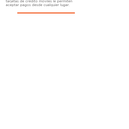
tarjetas de crédito móviles le permiten
aceptar pagos desde cualquier lugar.
TERMINALES DE ENCIMERA
MUY ACTIVO
Nuestras soluciones avanzadas de terminales y
puntos de venta permiten que las empresas
físicas acepten todo tipo de tarjetas de forma
segura.
SOLUCIONES MÓVILES