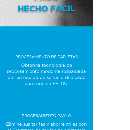
HECHO FACIL
PROCESAMIENTO DE TARJETAS
Obtenga tecnología de
procesamiento moderna respaldada
por un equipo de servicio dedicado
con sede en EE. UU.
PROCESAMIENTO PAYLO
Elimine sus tarifas y ahorre miles con