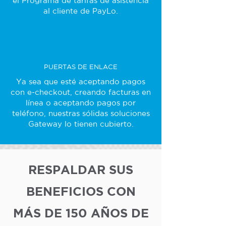
el Programa de tarifas de asistencia
al cliente de PayLo.
PUERTAS DE ENLACE
Ya sea que esté aceptando pagos
con e-checkout, creando facturas en
línea o aceptando pagos por
teléfono, nuestras sólidas soluciones
Gateway lo tienen cubierto.
RESPALDAR SUS
BENEFICIOS CON
MÁS DE 150 AÑOS DE