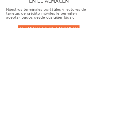
EN EL ALMACÉN
Nuestros terminales portátiles y lectores de
tarjetas de crédito móviles le permiten
aceptar pagos desde cualquier lugar.
TERMINALES DE ENCIMERA
MUY ACTIVO
Nuestras soluciones avanzadas de terminales y
puntos de venta permiten que las empresas
físicas acepten todo tipo de tarjetas de forma
segura.
SOLUCIONES MÓVILES