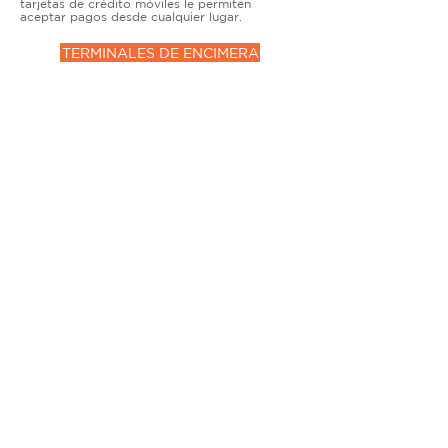
tarjetas de crédito móviles le permiten
aceptar pagos desde cualquier lugar.
TERMINALES DE ENCIMERA
MUY ACTIVO
Nuestras soluciones avanzadas de terminales y
puntos de venta permiten que las empresas
físicas acepten todo tipo de tarjetas de forma
segura.
SOLUCIONES MÓVILES