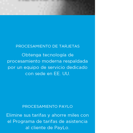
PROCESAMIENTO DE TARJETAS
Obtenga tecnología de
procesamiento moderna respaldada
por un equipo de servicio dedicado
con sede en EE. UU.
PROCESAMIENTO PAYLO
Elimine sus tarifas y ahorre miles con
el Programa de tarifas de asistencia
al cliente de PayLo.