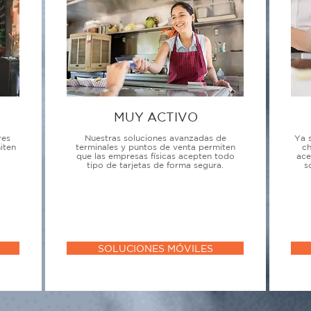
MUY ACTIVO
res
Nuestras soluciones avanzadas de
Ya 
iten
terminales y puntos de venta permiten
ch
que las empresas físicas acepten todo
ace
tipo de tarjetas de forma segura.
s
SOLUCIONES MÓVILES