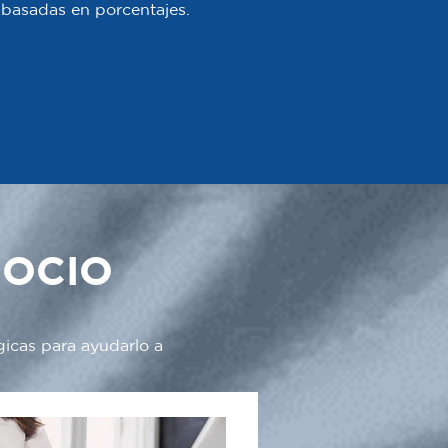
 o basadas en porcentajes.
GOCIO
gicas para ayudarlo a