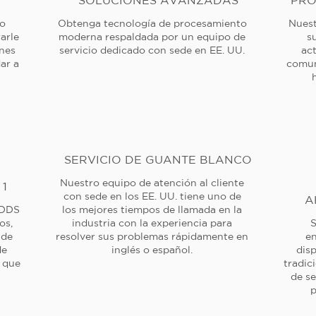
SOLUCIONES AVANZADAS
PRO
 o
Obtenga tecnología de procesamiento
Nuest
arle
moderna respaldada por un equipo de
s
ones
servicio dedicado con sede en EE. UU.
ac
ar a
comun
SERVICIO DE GUANTE BLANCO
Nuestro equipo de atención al cliente
 1
con sede en los EE. UU. tiene uno de
A
 DDS
los mejores tiempos de llamada en la
os,
industria con la experiencia para
S
 de
resolver sus problemas rápidamente en
en
de
inglés o español.
dis
a que
tradic
de se
p