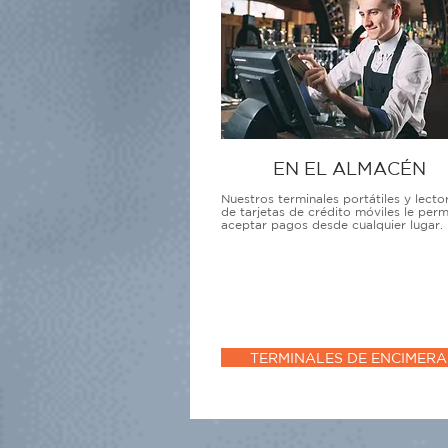
EN EL ALMACÉN
Nuestros terminales portátiles y lecto
de tarjetas de crédito móviles le perm
aceptar pagos desde cualquier lugar.
TERMINALES DE ENCIMERA