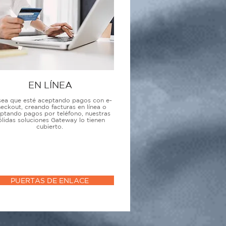
EN LÍNEA
sea que esté aceptando pagos con e-
eckout, creando facturas en línea o
ptando pagos por teléfono, nuestras
ólidas soluciones Gateway lo tienen
cubierto.
PUERTAS DE ENLACE