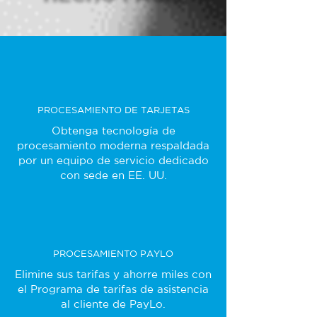
PROCESAMIENTO DE TARJETAS
Obtenga tecnología de
procesamiento moderna respaldada
por un equipo de servicio dedicado
con sede en EE. UU.
PROCESAMIENTO PAYLO
Elimine sus tarifas y ahorre miles con
el Programa de tarifas de asistencia
al cliente de PayLo.