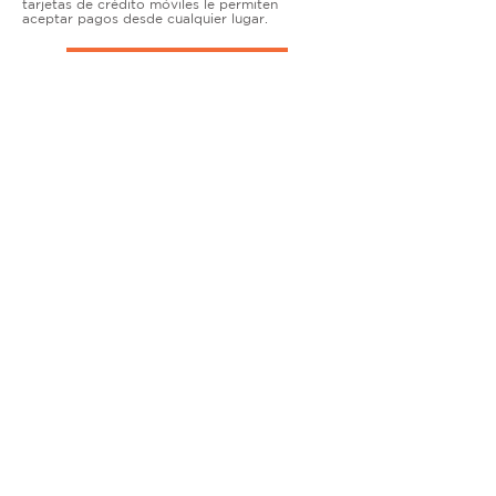
tarjetas de crédito móviles le permiten
aceptar pagos desde cualquier lugar.
TERMINALES DE ENCIMERA
MUY ACTIVO
Nuestras soluciones avanzadas de terminales y
puntos de venta permiten que las empresas
físicas acepten todo tipo de tarjetas de forma
segura.
SOLUCIONES MÓVILES