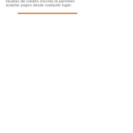
tarjetas de crédito móviles le permiten
aceptar pagos desde cualquier lugar.
TERMINALES DE ENCIMERA
MUY ACTIVO
Nuestras soluciones avanzadas de terminales y
puntos de venta permiten que las empresas
físicas acepten todo tipo de tarjetas de forma
segura.
SOLUCIONES MÓVILES