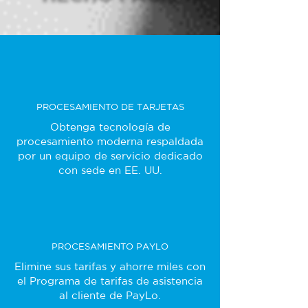
PROCESAMIENTO DE TARJETAS
Obtenga tecnología de
procesamiento moderna respaldada
por un equipo de servicio dedicado
con sede en EE. UU.
PROCESAMIENTO PAYLO
Elimine sus tarifas y ahorre miles con
el Programa de tarifas de asistencia
al cliente de PayLo.