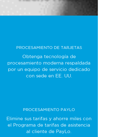
PROCESAMIENTO DE TARJETAS
Obtenga tecnología de
procesamiento moderna respaldada
por un equipo de servicio dedicado
con sede en EE. UU.
PROCESAMIENTO PAYLO
Elimine sus tarifas y ahorre miles con
el Programa de tarifas de asistencia
al cliente de PayLo.