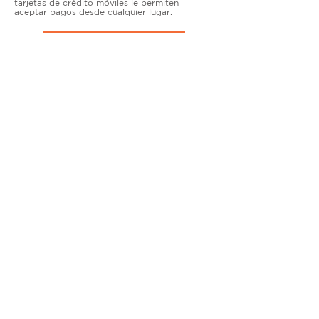
tarjetas de crédito móviles le permiten
aceptar pagos desde cualquier lugar.
TERMINALES DE ENCIMERA
MUY ACTIVO
Nuestras soluciones avanzadas de terminales y
puntos de venta permiten que las empresas
físicas acepten todo tipo de tarjetas de forma
segura.
SOLUCIONES MÓVILES