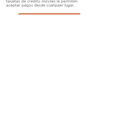
tarjetas de crédito móviles le permiten
aceptar pagos desde cualquier lugar.
TERMINALES DE ENCIMERA
MUY ACTIVO
Nuestras soluciones avanzadas de terminales y
puntos de venta permiten que las empresas
físicas acepten todo tipo de tarjetas de forma
segura.
SOLUCIONES MÓVILES