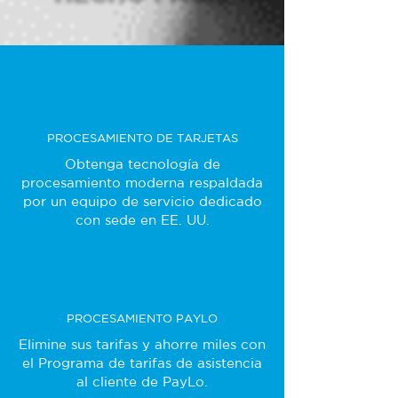
PROCESAMIENTO DE TARJETAS
Obtenga tecnología de
procesamiento moderna respaldada
por un equipo de servicio dedicado
con sede en EE. UU.
PROCESAMIENTO PAYLO
Elimine sus tarifas y ahorre miles con
el Programa de tarifas de asistencia
al cliente de PayLo.