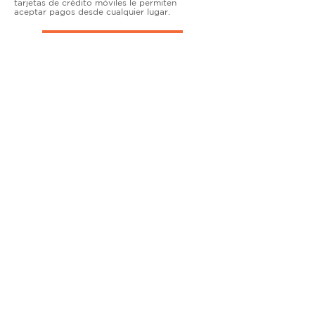
tarjetas de crédito móviles le permiten
aceptar pagos desde cualquier lugar.
TERMINALES DE ENCIMERA
MUY ACTIVO
Nuestras soluciones avanzadas de terminales y
puntos de venta permiten que las empresas
físicas acepten todo tipo de tarjetas de forma
segura.
SOLUCIONES MÓVILES