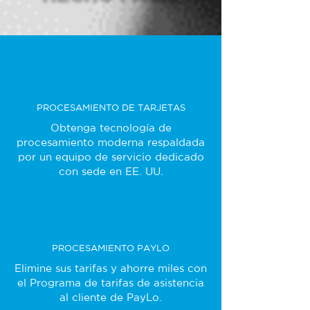
PROCESAMIENTO DE TARJETAS
Obtenga tecnología de
procesamiento moderna respaldada
por un equipo de servicio dedicado
con sede en EE. UU.
PROCESAMIENTO PAYLO
Elimine sus tarifas y ahorre miles con
el Programa de tarifas de asistencia
al cliente de PayLo.