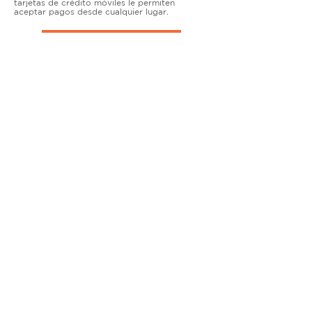
tarjetas de crédito móviles le permiten
aceptar pagos desde cualquier lugar.
TERMINALES DE ENCIMERA
MUY ACTIVO
Nuestras soluciones avanzadas de terminales y
puntos de venta permiten que las empresas
físicas acepten todo tipo de tarjetas de forma
segura.
SOLUCIONES MÓVILES