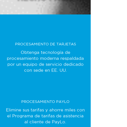
PROCESAMIENTO DE TARJETAS
Obtenga tecnología de
procesamiento moderna respaldada
por un equipo de servicio dedicado
con sede en EE. UU.
PROCESAMIENTO PAYLO
Elimine sus tarifas y ahorre miles con
el Programa de tarifas de asistencia
al cliente de PayLo.