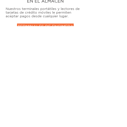
EN EL ALMACÉN
Nuestros terminales portátiles y lectores de
tarjetas de crédito móviles le permiten
aceptar pagos desde cualquier lugar.
TERMINALES DE ENCIMERA
MUY ACTIVO
Nuestras soluciones avanzadas de terminales y
puntos de venta permiten que las empresas
físicas acepten todo tipo de tarjetas de forma
segura.
SOLUCIONES MÓVILES