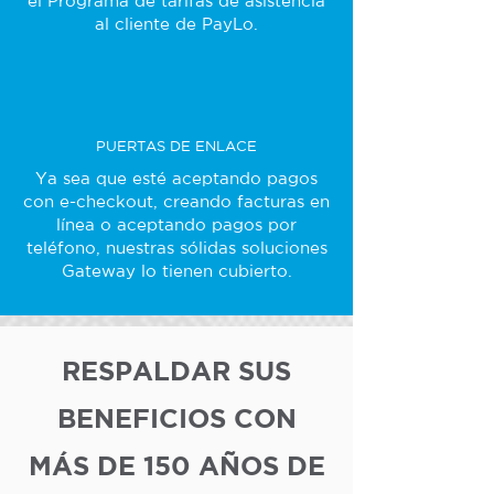
el Programa de tarifas de asistencia
al cliente de PayLo.
PUERTAS DE ENLACE
Ya sea que esté aceptando pagos
con e-checkout, creando facturas en
línea o aceptando pagos por
teléfono, nuestras sólidas soluciones
Gateway lo tienen cubierto.
RESPALDAR SUS
BENEFICIOS CON
MÁS DE 150 AÑOS DE