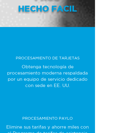
HECHO FACIL
PROCESAMIENTO DE TARJETAS
Obtenga tecnología de
procesamiento moderna respaldada
por un equipo de servicio dedicado
con sede en EE. UU.
PROCESAMIENTO PAYLO
Elimine sus tarifas y ahorre miles con