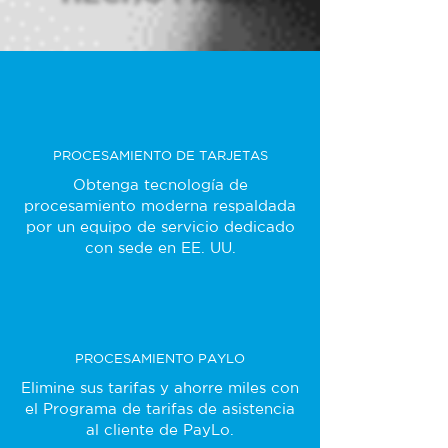
PROCESAMIENTO DE TARJETAS
Obtenga tecnología de
procesamiento moderna respaldada
por un equipo de servicio dedicado
con sede en EE. UU.
PROCESAMIENTO PAYLO
Elimine sus tarifas y ahorre miles con
el Programa de tarifas de asistencia
al cliente de PayLo.