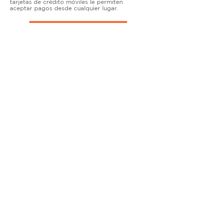
tarjetas de crédito móviles le permiten
aceptar pagos desde cualquier lugar.
TERMINALES DE ENCIMERA
MUY ACTIVO
Nuestras soluciones avanzadas de terminales y
puntos de venta permiten que las empresas
físicas acepten todo tipo de tarjetas de forma
segura.
SOLUCIONES MÓVILES