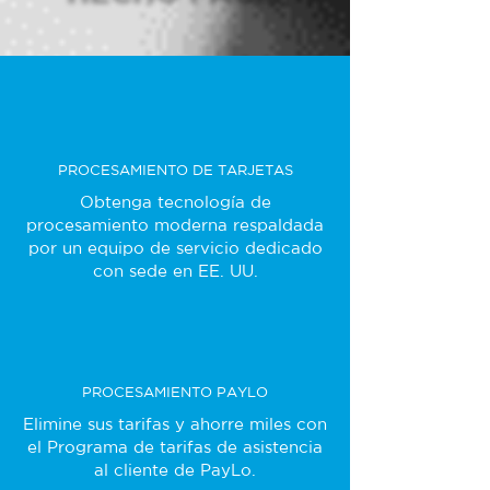
PROCESAMIENTO DE TARJETAS
Obtenga tecnología de
procesamiento moderna respaldada
por un equipo de servicio dedicado
con sede en EE. UU.
PROCESAMIENTO PAYLO
Elimine sus tarifas y ahorre miles con
el Programa de tarifas de asistencia
al cliente de PayLo.