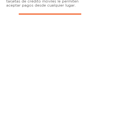
tarjetas de crédito móviles le permiten
aceptar pagos desde cualquier lugar.
TERMINALES DE ENCIMERA
MUY ACTIVO
Nuestras soluciones avanzadas de terminales y
puntos de venta permiten que las empresas
físicas acepten todo tipo de tarjetas de forma
segura.
SOLUCIONES MÓVILES