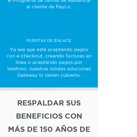
el Programa de tarifas de asistencia
al cliente de PayLo.
PUERTAS DE ENLACE
Ya sea que esté aceptando pagos
con e-checkout, creando facturas en
línea o aceptando pagos por
teléfono, nuestras sólidas soluciones
Gateway lo tienen cubierto.
RESPALDAR SUS
BENEFICIOS CON
MÁS DE 150 AÑOS DE