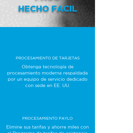
HECHO FACIL
PROCESAMIENTO DE TARJETAS
Obtenga tecnología de
procesamiento moderna respaldada
por un equipo de servicio dedicado
con sede en EE. UU.
PROCESAMIENTO PAYLO
Elimine sus tarifas y ahorre miles con