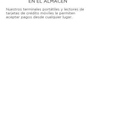
EN EL ALMACÉN
Nuestros terminales portátiles y lectores de
tarjetas de crédito móviles le permiten
aceptar pagos desde cualquier lugar.
TERMINALES DE ENCIMERA
MUY ACTIVO
Nuestras soluciones avanzadas de terminales y
puntos de venta permiten que las empresas
físicas acepten todo tipo de tarjetas de forma
segura.
SOLUCIONES MÓVILES