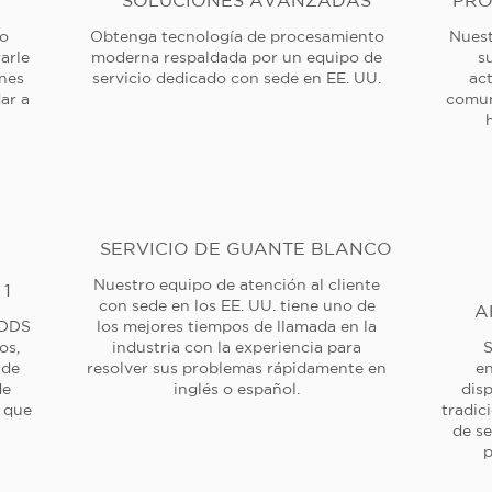
SOLUCIONES AVANZADAS
PRO
 o
Obtenga tecnología de procesamiento
Nuest
arle
moderna respaldada por un equipo de
s
ones
servicio dedicado con sede en EE. UU.
ac
ar a
comun
SERVICIO DE GUANTE BLANCO
Nuestro equipo de atención al cliente
 1
con sede en los EE. UU. tiene uno de
A
 DDS
los mejores tiempos de llamada en la
os,
industria con la experiencia para
S
 de
resolver sus problemas rápidamente en
en
de
inglés o español.
dis
a que
tradic
de se
p