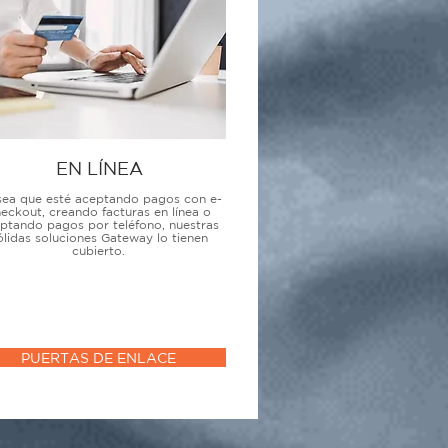
EN LÍNEA
sea que esté aceptando pagos con e-
eckout, creando facturas en línea o
ptando pagos por teléfono, nuestras
ólidas soluciones Gateway lo tienen
cubierto.
PUERTAS DE ENLACE