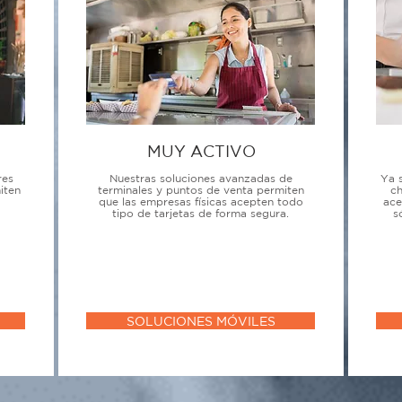
MUY ACTIVO
res
Nuestras soluciones avanzadas de
Ya 
iten
terminales y puntos de venta permiten
ch
que las empresas físicas acepten todo
ace
tipo de tarjetas de forma segura.
s
SOLUCIONES MÓVILES