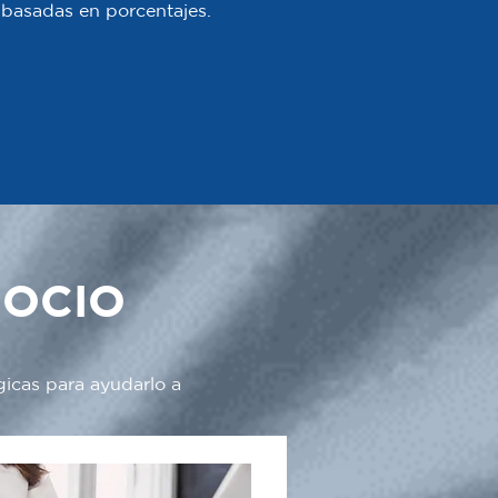
 o basadas en porcentajes.
GOCIO
gicas para ayudarlo a