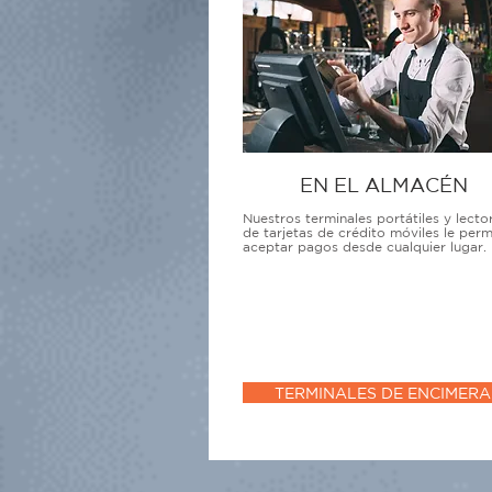
EN EL ALMACÉN
Nuestros terminales portátiles y lecto
de tarjetas de crédito móviles le perm
aceptar pagos desde cualquier lugar.
TERMINALES DE ENCIMERA