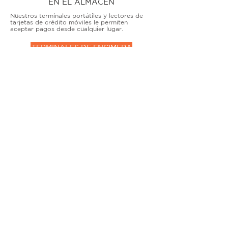
EN EL ALMACÉN
Nuestros terminales portátiles y lectores de
tarjetas de crédito móviles le permiten
aceptar pagos desde cualquier lugar.
TERMINALES DE ENCIMERA
MUY ACTIVO
Nuestras soluciones avanzadas de terminales y
puntos de venta permiten que las empresas
físicas acepten todo tipo de tarjetas de forma
segura.
SOLUCIONES MÓVILES