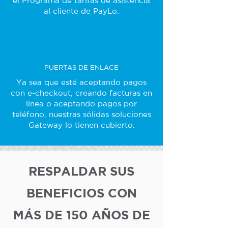
el Programa de tarifas de asistencia
al cliente de PayLo.
PUERTAS DE ENLACE
Ya sea que esté aceptando pagos
con e-checkout, creando facturas en
línea o aceptando pagos por
teléfono, nuestras sólidas soluciones
Gateway lo tienen cubierto.
RESPALDAR SUS
BENEFICIOS CON
MÁS DE 150 AÑOS DE