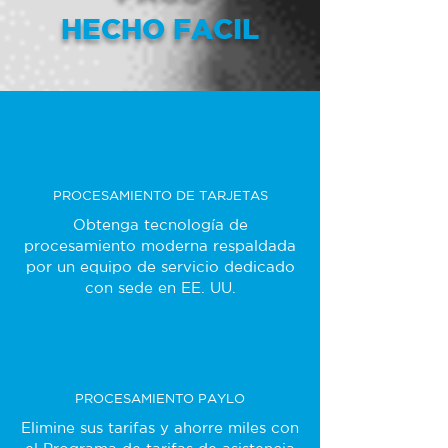
HECHO FACIL
PROCESAMIENTO DE TARJETAS
Obtenga tecnología de
procesamiento moderna respaldada
por un equipo de servicio dedicado
con sede en EE. UU.
PROCESAMIENTO PAYLO
Elimine sus tarifas y ahorre miles con