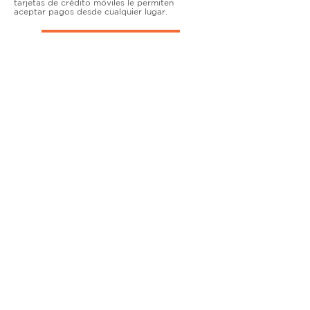
tarjetas de crédito móviles le permiten
aceptar pagos desde cualquier lugar.
TERMINALES DE ENCIMERA
MUY ACTIVO
Nuestras soluciones avanzadas de terminales y
puntos de venta permiten que las empresas
físicas acepten todo tipo de tarjetas de forma
segura.
SOLUCIONES MÓVILES