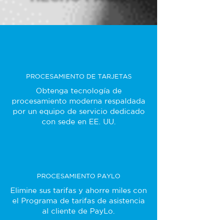
PROCESAMIENTO DE TARJETAS
Obtenga tecnología de
procesamiento moderna respaldada
por un equipo de servicio dedicado
con sede en EE. UU.
PROCESAMIENTO PAYLO
Elimine sus tarifas y ahorre miles con
el Programa de tarifas de asistencia
al cliente de PayLo.