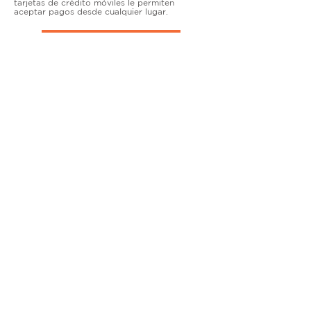
tarjetas de crédito móviles le permiten
aceptar pagos desde cualquier lugar.
TERMINALES DE ENCIMERA
MUY ACTIVO
Nuestras soluciones avanzadas de terminales y
puntos de venta permiten que las empresas
físicas acepten todo tipo de tarjetas de forma
segura.
SOLUCIONES MÓVILES