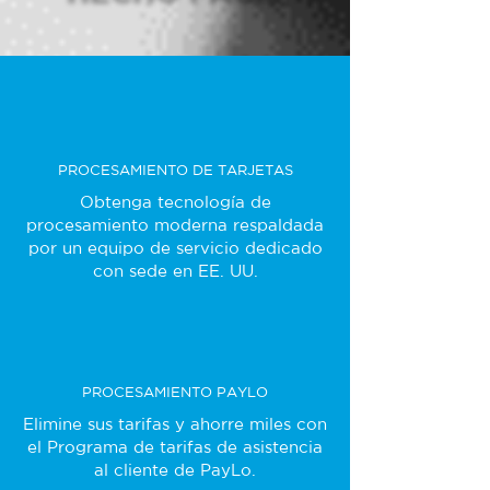
PROCESAMIENTO DE TARJETAS
Obtenga tecnología de
procesamiento moderna respaldada
por un equipo de servicio dedicado
con sede en EE. UU.
PROCESAMIENTO PAYLO
Elimine sus tarifas y ahorre miles con
el Programa de tarifas de asistencia
al cliente de PayLo.