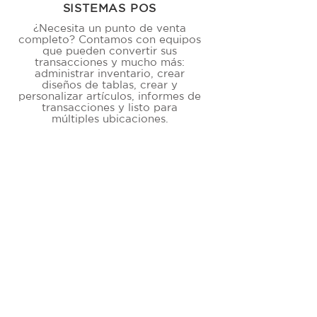
SISTEMAS POS
¿Necesita un punto de venta
completo? Contamos con equipos
que pueden convertir sus
transacciones y mucho más:
administrar inventario, crear
diseños de tablas, crear y
personalizar artículos, informes de
transacciones y listo para
múltiples ubicaciones.
TERMINALES
Los terminales PayLo
proporcionan un procesamiento
de transacciones sólido.
Duraderos y confiables, son
perfectos para entornos de ventas